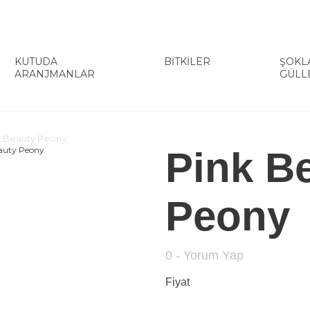
KUTUDA
BİTKİLER
ŞOKL
ARANJMANLAR
GÜLL
k Beauty Peony
Pink B
Peony
0 - Yorum Yap
Fiyat