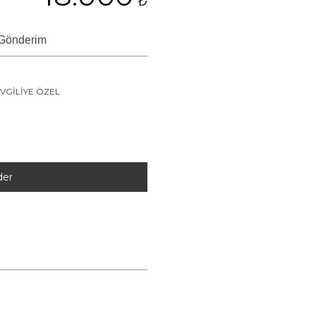
₺
 Gönderim
VGİLİYE ÖZEL
der