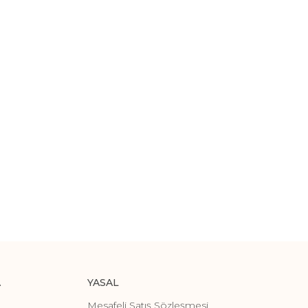
A
YASAL
Mesafeli Satış Sözleşmesi