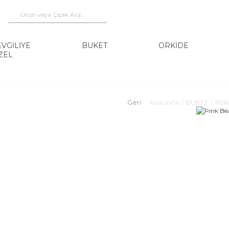
EVGİLİYE
BUKET
ORKİDE
ZEL
Geri
Anasayfa
BUKET
Pin