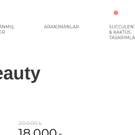
ANMIŞ
ARANJMANLAR
SUCCULEN
ER
& KAKTÜS
TASARIMLA
eauty
20.000
₺
18.000