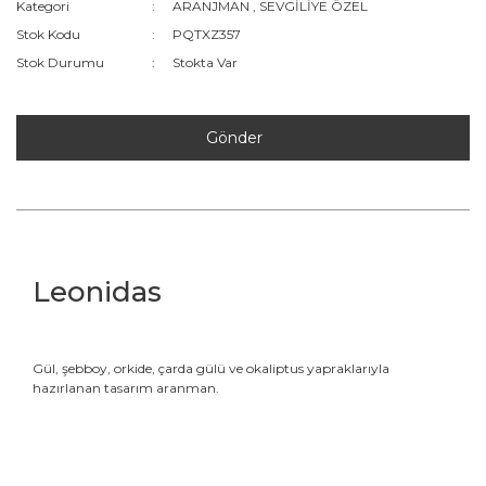
Kategori
ARANJMAN
,
SEVGİLİYE ÖZEL
Stok Kodu
PQTXZ357
Stok Durumu
Stokta Var
Gönder
Leonidas
Gül, şebboy, orkide, çarda gülü ve okaliptus yapraklarıyla
hazırlanan tasarım aranman.