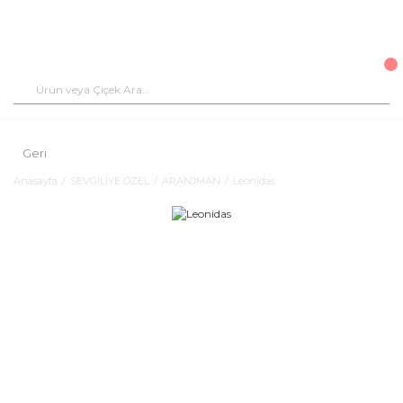
Geri
Anasayfa
SEVGİLİYE ÖZEL
ARANJMAN
Leonidas