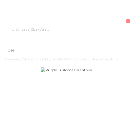
Geri
Anasayfa
SEVGİLİYE ÖZEL
ARANJMAN
Purple Eustoma Lisianthus