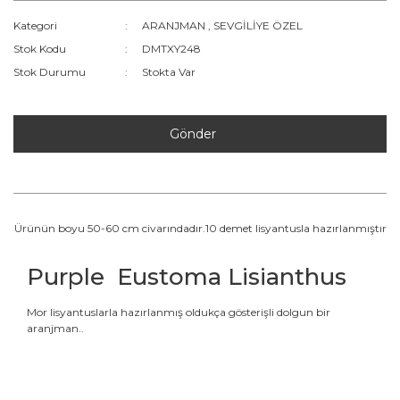
Kategori
ARANJMAN
,
SEVGİLİYE ÖZEL
Stok Kodu
DMTXY248
Stok Durumu
Stokta Var
Gönder
Ürünün boyu 50-60 cm civarındadır.
10 demet lisyantusla hazırlanmıştır
Purple Eustoma Lisianthus
Mor lisyantuslarla hazırlanmış oldukça gösterişli dolgun bir
aranjman..